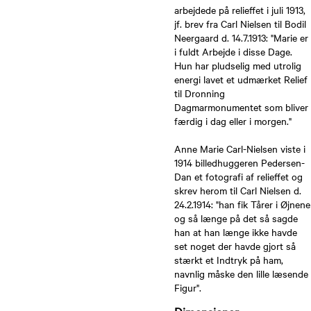
arbejdede på relieffet i juli 1913,
jf. brev fra Carl Nielsen til Bodil
Neergaard d. 14.7.1913: "Marie er
i fuldt Arbejde i disse Dage.
Hun har pludselig med utrolig
energi lavet et udmærket Relief
til Dronning
Dagmarmonumentet som bliver
færdig i dag eller i morgen."
Anne Marie Carl-Nielsen viste i
1914 billedhuggeren Pedersen-
Dan et fotografi af relieffet og
skrev herom til Carl Nielsen d.
24.2.1914: "han fik Tårer i Øjnene
og så længe på det så sagde
han at han længe ikke havde
set noget der havde gjort så
stærkt et Indtryk på ham,
navnlig måske den lille læsende
Figur".