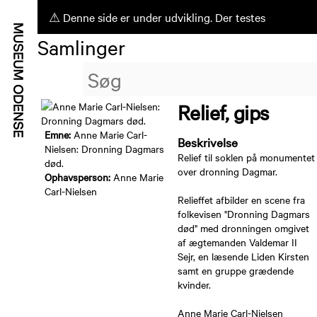
⚠ Denne side er under udvikling. Der testes
Samlinger
ufærdige funktioner.
Relief, gips
Emne:
Anne Marie Carl-
Beskrivelse
Nielsen: Dronning Dagmars
Relief til soklen på monumentet
død.
over dronning Dagmar.
Ophavsperson:
Anne Marie
Carl-Nielsen
Relieffet afbilder en scene fra
folkevisen "Dronning Dagmars
død" med dronningen omgivet
af ægtemanden Valdemar II
Sejr, en læsende Liden Kirsten
samt en gruppe grædende
kvinder.
Anne Marie Carl-Nielsen