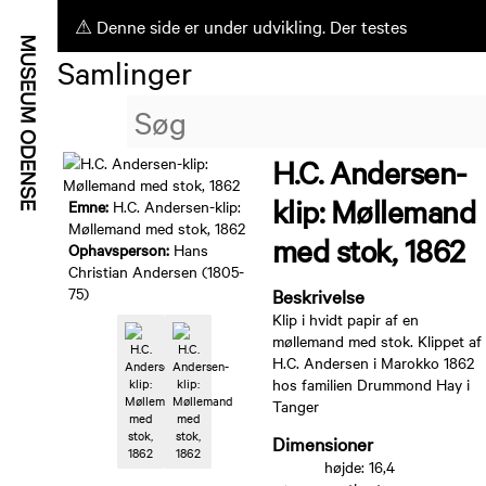
⚠ Denne side er under udvikling. Der testes
Samlinger
ufærdige funktioner.
H.C. Andersen-
klip: Møllemand
Emne:
H.C. Andersen-klip:
Møllemand med stok, 1862
med stok, 1862
Ophavsperson:
Hans
Christian Andersen (1805-
75)
Beskrivelse
Klip i hvidt papir af en
møllemand med stok. Klippet af
H.C. Andersen i Marokko 1862
hos familien Drummond Hay i
Tanger
Dimensioner
højde: 16,4