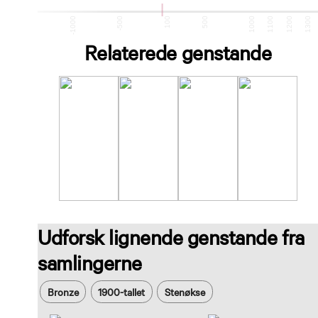
-1500
-1000
-500
100
500
1000
1100
1200
1300
Relaterede genstande
Udforsk lignende genstande fra
samlingerne
Bronze
1900-tallet
Stenøkse