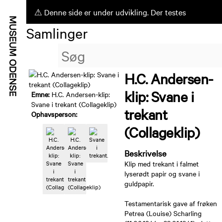
⚠ Denne side er under udvikling. Der testes
Samlinger
ufærdige funktioner.
H.C. Andersen-
klip: Svane i
Emne:
H.C. Andersen-klip:
Svane i trekant (Collageklip)
trekant
Ophavsperson:
(Collageklip)
Beskrivelse
Klip med trekant i falmet
lyserødt papir og svane i
guldpapir.
Testamentarisk gave af frøken
Petrea (Louise) Scharling