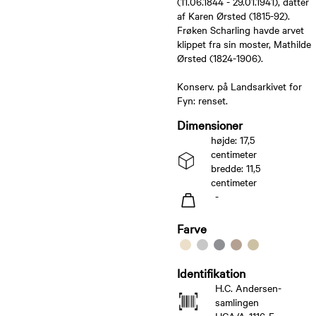
(11.06.1844 - 29.01.1941), datter
af Karen Ørsted (1815-92).
Frøken Scharling havde arvet
klippet fra sin moster, Mathilde
Ørsted (1824-1906).
Konserv. på Landsarkivet for
Fyn: renset.
Dimensioner
højde: 17,5
centimeter
bredde: 11,5
centimeter
-
Farve
Identifikation
H.C. Andersen-
samlingen
HCA/A-1116-F