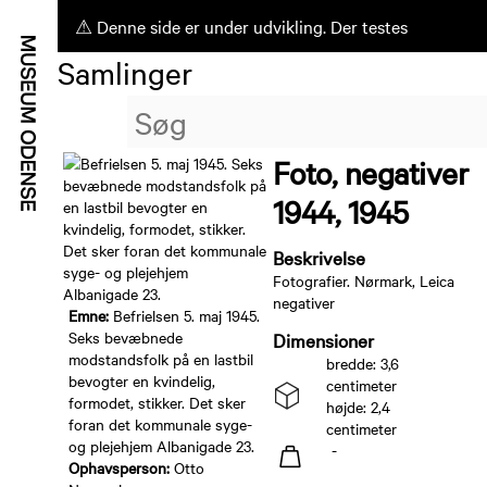
⚠ Denne side er under udvikling. Der testes
Samlinger
ufærdige funktioner.
Foto, negativer
1944, 1945
Beskrivelse
Fotografier. Nørmark, Leica
negativer
Emne:
Befrielsen 5. maj 1945.
Seks bevæbnede
Dimensioner
modstandsfolk på en lastbil
bredde: 3,6
bevogter en kvindelig,
centimeter
formodet, stikker. Det sker
højde: 2,4
foran det kommunale syge-
centimeter
og plejehjem Albanigade 23.
-
Ophavsperson:
Otto