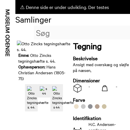
⚠ Denne side er under udvikling. Der testes
Samlinger
ufærdige funktioner.
Tegning
Emne:
Otto Zincks
Beskrivelse
tegningshæfte s. 44.
Ansigt med overskæg og sløjfe
Ophavsperson:
Hans
på næsen,
Christian Andersen (1805-
75)
Dimensioner
-
-
Farve
Identifikation
H.C. Andersen-
samlingen