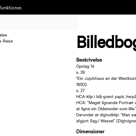
funktioner.
Billedbo
s Reise
Beskrivelse
Opslag 14
s. 26
"Ein Jujuhhaus an der Westküste
1850].
s. 27
HCA-klip i blå-grønt papir, herpå 
HCA: ”Meget lignende Portræt a
at ligne sin Oldemoder som lille.
Derunder et digtudklip: ”Man sæ
afgjort Sag./ Wessel” [Digtvignet 
Dimensioner