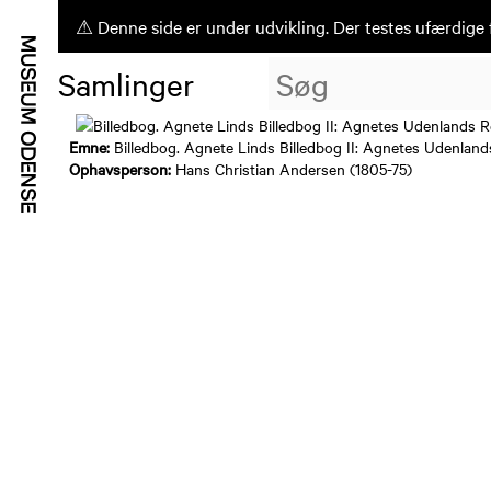
⚠ Denne side er under udvikling. Der testes ufærdige 
Samlinger
Emne:
Billedbog. Agnete Linds Billedbog II: Agnetes Udenland
Ophavsperson:
Hans Christian Andersen (1805-75)