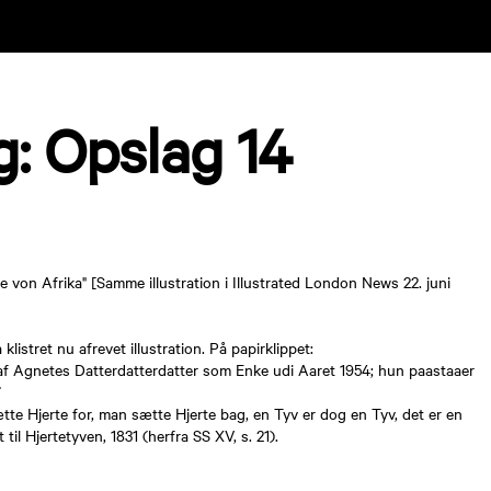
g: Opslag 14
 von Afrika" [Samme illustration i Illustrated London News 22. juni
klistret nu afrevet illustration. På papirklippet:
f Agnetes Datterdatterdatter som Enke udi Aaret 1954; hun paastaaer
”
tte Hjerte for, man sætte Hjerte bag, en Tyv er dog en Tyv, det er en
til Hjertetyven, 1831 (herfra SS XV, s. 21).