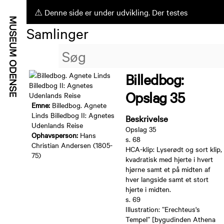
⚠ Denne side er under udvikling. Der testes
Samlinger
ufærdige funktioner.
Billedbog:
Opslag 35
Emne:
Billedbog. Agnete
Linds Billedbog II: Agnetes
Beskrivelse
Udenlands Reise
Opslag 35
Ophavsperson:
Hans
s. 68
Christian Andersen (1805-
HCA-klip: Lyserødt og sort klip,
75)
kvadratisk med hjerte i hvert
hjørne samt et på midten af
hver langside samt et stort
hjerte i midten.
s. 69
Illustration: ”Erechteus's
Tempel” [bygudinden Athena