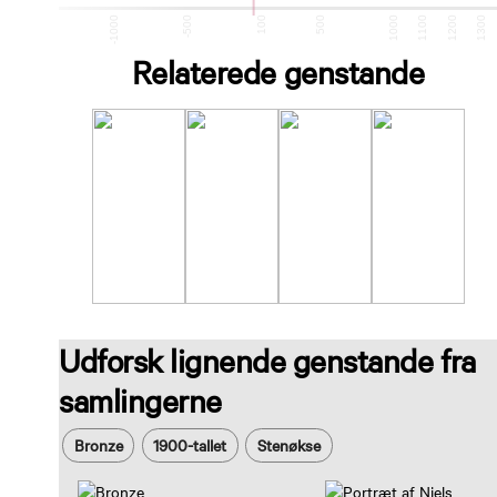
-1500
-1000
-500
100
500
1000
1100
1200
1300
Relaterede genstande
Udforsk lignende genstande fra
samlingerne
Bronze
1900-tallet
Stenøkse