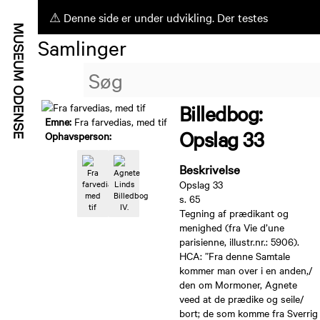
⚠ Denne side er under udvikling. Der testes
Samlinger
ufærdige funktioner.
Billedbog:
Emne:
Fra farvedias, med tif
Opslag 33
Ophavsperson:
Beskrivelse
Opslag 33
s. 65
Tegning af prædikant og
menighed (fra Vie d’une
parisienne, illustr.nr.: 5906).
HCA: ”Fra denne Samtale
kommer man over i en anden,/
den om Mormoner, Agnete
veed at de prædike og seile/
bort; de som komme fra Sverrig