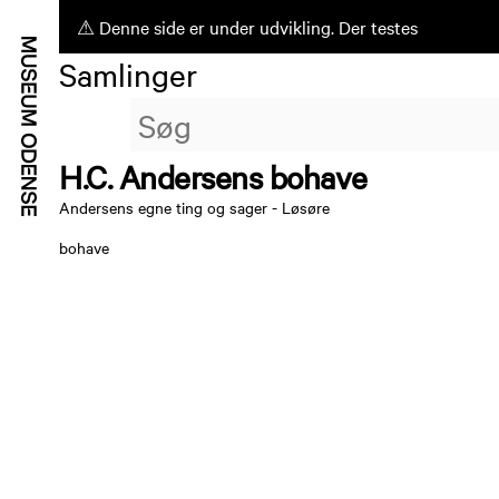
⚠ Denne side er under udvikling. Der testes
Samlinger
ufærdige funktioner.
H.C. Andersens bohave
Andersens egne ting og sager - Løsøre
bohave