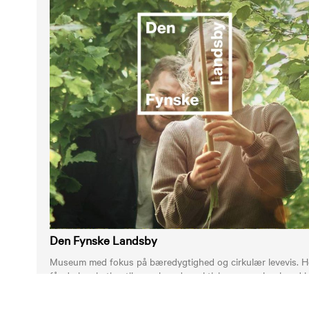
Den Fynske Landsby
Museum med fokus på bæredygtighed og cirkulær levevis. H
får du inspiration til grøn hverdagsaktivisme, som har bund i
historien.